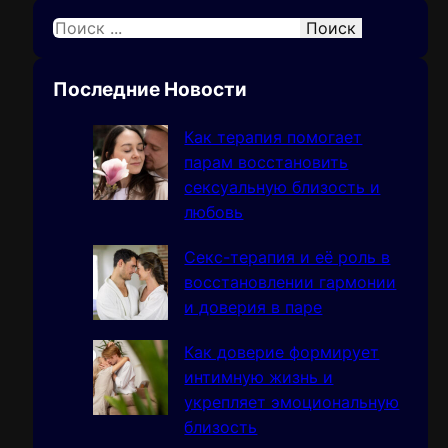
Поиск
S
e
a
Последние Новости
r
c
Как терапия помогает
h
парам восстановить
сексуальную близость и
любовь
Секс-терапия и её роль в
восстановлении гармонии
и доверия в паре
Как доверие формирует
интимную жизнь и
укрепляет эмоциональную
близость