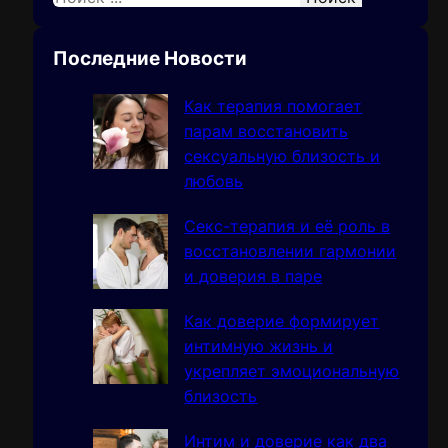
e
a
Последние Новости
r
c
Как терапия помогает
h
парам восстановить
сексуальную близость и
любовь
Секс-терапия и её роль в
восстановлении гармонии
и доверия в паре
Как доверие формирует
интимную жизнь и
укрепляет эмоциональную
близость
Интим и доверие как два